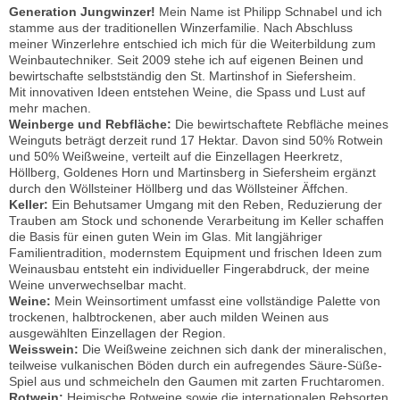
Generation Jungwinzer!
Mein Name ist Philipp Schnabel und ich
stamme aus der traditionellen Winzerfamilie. Nach Abschluss
meiner Winzerlehre entschied ich mich für die Weiterbildung zum
Weinbautechniker. Seit 2009 stehe ich auf eigenen Beinen und
bewirtschafte selbstständig den St. Martinshof in Siefersheim.
Mit innovativen Ideen entstehen Weine, die Spass und Lust auf
mehr machen.
Weinberge und Rebfläche:
Die bewirtschaftete Rebfläche meines
Weinguts beträgt derzeit rund 17 Hektar. Davon sind 50% Rotwein
und 50% Weißweine, verteilt auf die Einzellagen Heerkretz,
Höllberg, Goldenes Horn und Martinsberg in Siefersheim ergänzt
durch den Wöllsteiner Höllberg und das Wöllsteiner Äffchen.
Keller:
Ein Behutsamer Umgang mit den Reben, Reduzierung der
Trauben am Stock und schonende Verarbeitung im Keller schaffen
die Basis für einen guten Wein im Glas. Mit langjähriger
Familientradition, modernstem Equipment und frischen Ideen zum
Weinausbau entsteht ein individueller Fingerabdruck, der meine
Weine unverwechselbar macht.
Weine:
Mein Weinsortiment umfasst eine vollständige Palette von
trockenen, halbtrockenen, aber auch milden Weinen aus
ausgewählten Einzellagen der Region.
Weisswein:
Die Weißweine zeichnen sich dank der mineralischen,
teilweise vulkanischen Böden durch ein aufregendes Säure-Süße-
Spiel aus und schmeicheln den Gaumen mit zarten Fruchtaromen.
Rotwein:
Heimische Rotweine sowie die internationalen Rebsorten