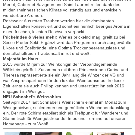
Merlot, Cabernet Savignon und Saint Laurent reifen dank des
milden rheinhessischen Klimas vollständig aus und entwickeln
wunderbare Aromen.
Roséwein: Aus roten Trauben werden hier die dominanten
Eigenschaften konserviert und somit ein herrlich beeriges Aroma in
einen frischen, leichten Roséwein verpackt.
Prickelndes & vieles mehr:
Wer es prickelnd mag, greift zu bei
Secco P oder Sekt. Ergänzt wird das Programm durch ausgewählte
Liköre und Edelbrände, eine Optima Trockenbeerenauslese und
den alkoholfreien Traubensaft in rot und weiß.
Majestät im Haus:
2013 wurde Mirjam zur Weinkönigin der Verbandsgemeinde
Wöllstein gekrönt. Zusammen mit ihren Prinzessinnen Carina und
Theresa repräsentierte sie ein Jahr lang die Winzer der VG und
war Ansprechpartnerin für den lokalen Weintourismus. In dieser
Zeit lernte sie auch Philipp kennen und unterstützt ihn seit 2016
engagiert im Weingut.
NEU Schnabel's Weinschirm
Seit April 2017 lädt Schnabel's Weinschirm einmal im Monat zum
Weingenießen, schlemmen und gemütlichen Wochenendausklang
ein. Der rote Schirm etabliert sich als Treffpunkt für Wanderer und
Stammtisch für Weingutsfreunde. Infos und Termine auf unserer
Homepage - zum Wohl!