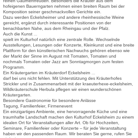
reinen Gaumenfreuden. Besonders die Kräuter aus dem
hofeigenen Bauerngarten nehmen einen breiten Raum bei der
Komposition seiner geschmackvollen Gerichte ein.
Dazu werden Eckelsheimer und andere rheinhessische Weine
gereicht, ergänzt durch interessante Positionen von der
benachbarten Nahe, aus dem Rheingau und der Pfalz.
Auch die Kunst ...
spielt im Kulturhof natürlich eine zentrale Rolle. Wechselnde
Ausstellungen, Lesungen oder Konzerte, Kleinkunst und eine breite
Plattform für den künstlerischen Nachwuchs gehören ebenso wie
der Markt der Sinne im August mit Tomaten, Tomaten und
nochmals Tomaten oder Jazz am Sonntagmorgen zum festen
Programm.
Ein Kräutergarten im Kräuterdorf Eckelsheim ...
darf bei uns nicht fehlen. Mit Unterstützung des Kräuterhofes
Strickler und in Zusammenarbeit mit der kraeuterhexe-eckelsheim,
Wildkräuterschule Herbula pflegen wir einen wunderschönen
Kräutergarten.
Besondere Gastronomie für besondere Anlässe
Tagung, Familienfeier, Firmenevent
Ein einzigartiges Ambiente, eine hervorragende Küche und eine
traumhafte Landschaft machen den Kulturhof Eckelsheim zu einem
idealen Ort für Veranstaltungen aller Art. Ob für Hochzeiten,
Seminare, Familienfeier oder Konzerte – für jede Veranstaltung
haben wir den passenden Raum. Wir beraten Sie gerne, rufen Sie