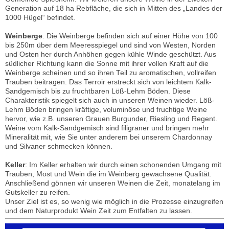
Generation auf 18 ha Rebfläche, die sich in Mitten des „Landes der
1000 Hügel“ befindet.
Weinberge
: Die Weinberge befinden sich auf einer Höhe von 100
bis 250m über dem Meeresspiegel und sind von Westen, Norden
und Osten her durch Anhöhen gegen kühle Winde geschützt. Aus
südlicher Richtung kann die Sonne mit ihrer vollen Kraft auf die
Weinberge scheinen und so ihren Teil zu aromatischen, vollreifen
Trauben beitragen. Das Terroir erstreckt sich von leichtem Kalk-
Sandgemisch bis zu fruchtbaren Löß-Lehm Böden. Diese
Charakteristik spiegelt sich auch in unseren Weinen wieder. Löß-
Lehm Böden bringen kräftige, voluminöse und fruchtige Weine
hervor, wie z.B. unseren Grauen Burgunder, Riesling und Regent.
Weine vom Kalk-Sandgemisch sind filigraner und bringen mehr
Mineralität mit, wie Sie unter anderem bei unserem Chardonnay
und Silvaner schmecken können.
Keller
: Im Keller erhalten wir durch einen schonenden Umgang mit
Trauben, Most und Wein die im Weinberg gewachsene Qualität.
Anschließend gönnen wir unseren Weinen die Zeit, monatelang im
Gutskeller zu reifen.
Unser Ziel ist es, so wenig wie möglich in die Prozesse einzugreifen
und dem Naturprodukt Wein Zeit zum Entfalten zu lassen.