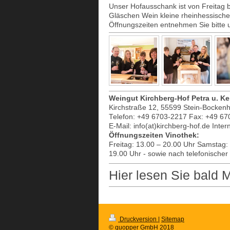
Unser Hofausschank ist von Freitag b
Gläschen Wein kleine rheinhessische
Öffnungszeiten entnehmen Sie bitte u
Weingut Kirchberg-Hof Petra u. K
Kirchstraße 12, 55599 Stein-Bocken
Telefon: +49 6703-2217 Fax: +49 6
E-Mail: info(at)kirchberg-hof.de Inte
Öffnungszeiten Vinothek:
Freitag: 13.00 – 20.00 Uhr Samstag:
19.00 Uhr - sowie nach telefonischer
Hier lesen Sie bald
Druckversion
|
Sitemap
© quopper GmbH 2018