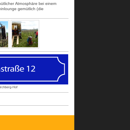
emütlicher Atmosphäre bei einem
inlounge gemütlich (die
irchberg-Hof