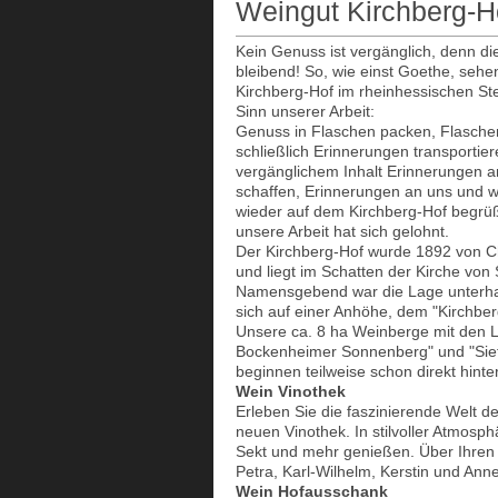
Weingut Kirchberg-H
Kein Genuss ist vergänglich, denn die
bleibend! So, wie einst Goethe, sehe
Kirchberg-Hof im rheinhessischen S
Sinn unserer Arbeit:
Genuss in Flaschen packen, Flasche
schließlich Erinnerungen transportie
vergänglichem Inhalt Erinnerungen 
schaffen, Erinnerungen an uns und w
wieder auf dem Kirchberg-Hof begrüß
unsere Arbeit hat sich gelohnt.
Der Kirchberg-Hof wurde 1892 von C
und liegt im Schatten der Kirche von
Namensgebend war die Lage unterhal
sich auf einer Anhöhe, dem "Kirchber
Unsere ca. 8 ha Weinberge mit den L
Bockenheimer Sonnenberg" und "Sief
beginnen teilweise schon direkt hint
Wein Vinothek
Erleben Sie die faszinierende Welt d
neuen Vinothek. In stilvoller Atmosp
Sekt und mehr genießen. Über Ihren
Petra, Karl-Wilhelm, Kerstin und Ann
Wein Hofausschank