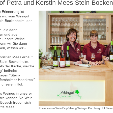
of Petra und Kerstin Mees Stein-Bocke
 Erinnerung ist
n wir, vom Weingut
tein-Bockenheim, den
n, die dann
ren und aus
an unsere Weine
enn wir Sie dann
en, wissen wir -
hristian Mees erbaut
 Stein-Bockenheim.
b der Kirche, welche
g" befindet.
agen "Stein-
ersheimer Heerkretz"
er unserem Hof.
es Weines in unserer
häre können Sie Wein,
 Besuch freuen sich
ette Mees
Rheinhessen Wein Empfehlung Weingut Kirchberg Hof Stein