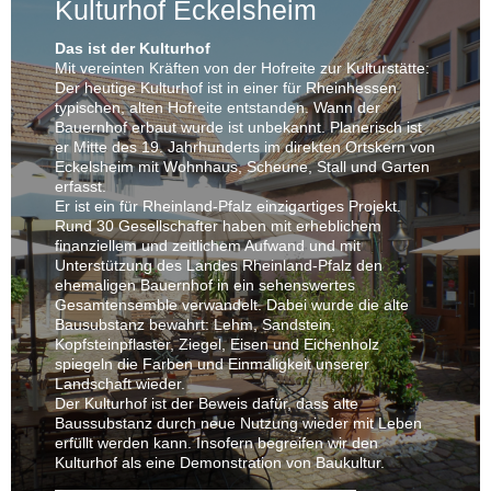
Kulturhof Eckelsheim
Das ist der Kulturhof
Mit vereinten Kräften von der Hofreite zur Kulturstätte:
Der heutige Kulturhof ist in einer für Rheinhessen
typischen, alten Hofreite entstanden. Wann der
Bauernhof erbaut wurde ist unbekannt. Planerisch ist
er Mitte des 19. Jahrhunderts im direkten Ortskern von
Eckelsheim mit Wohnhaus, Scheune, Stall und Garten
erfasst.
Er ist ein für Rheinland-Pfalz einzigartiges Projekt.
Rund 30 Gesellschafter haben mit erheblichem
finanziellem und zeitlichem Aufwand und mit
Unterstützung des Landes Rheinland-Pfalz den
ehemaligen Bauernhof in ein sehenswertes
Gesamtensemble verwandelt. Dabei wurde die alte
Bausubstanz bewahrt: Lehm, Sandstein,
Kopfsteinpflaster, Ziegel, Eisen und Eichenholz
spiegeln die Farben und Einmaligkeit unserer
Landschaft wieder.
Der Kulturhof ist der Beweis dafür, dass alte
Baussubstanz durch neue Nutzung wieder mit Leben
erfüllt werden kann. Insofern begreifen wir den
Kulturhof als eine Demonstration von Baukultur.