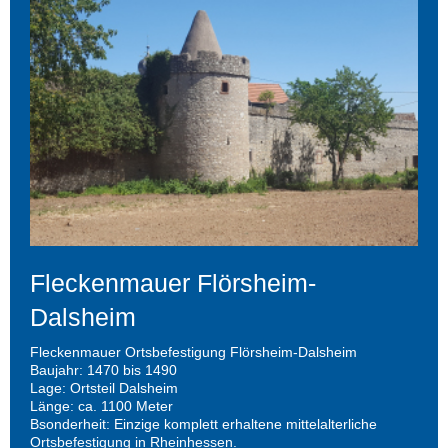
Fleckenmauer Flörsheim-
Dalsheim
Fleckenmauer Ortsbefestigung Flörsheim-Dalsheim
Baujahr: 1470 bis 1490
Lage: Ortsteil Dalsheim
Länge: ca. 1100 Meter
Bsonderheit: Einzige komplett erhaltene mittelalterliche
Ortsbefestigung in Rheinhessen.