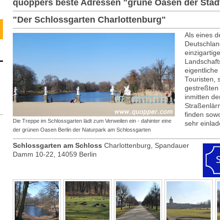
quoppers beste Adressen "grüne Oasen der Stad
"Der Schlossgarten Charlottenburg"
Als eines 
Deutschland
einzigartig
Landschafts
eigentliche 
Touristen,
gestreßten
inmitten de
Straßenlärm
finden sow
Die Treppe im Schlossgarten lädt zum Verweilen ein - dahinter eine
sehr einla
der grünen Oasen Berlin der Naturpark am Schlossgarten
Schlossgarten am Schloss
Charlottenburg, Spandauer
Damm 10-22, 14059 Berlin