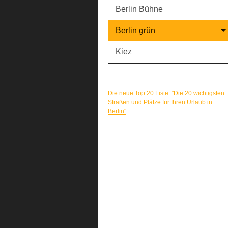
Berlin Bühne
Berlin grün
Kiez
Die neue Top 20 Liste: "Die 20 wichtigsten
Straßen und Plätze für Ihren Urlaub in
Berlin"