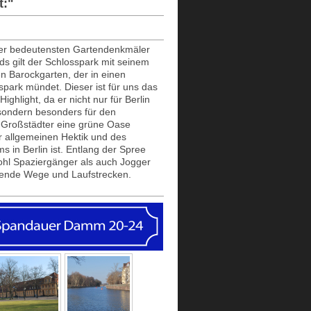
t:"
der bedeutensten Gartendenkmäler
s gilt der Schlosspark mit seinem
en Barockgarten, der in einen
park mündet. Dieser ist für uns das
Highlight, da er nicht nur für Berlin
 sondern besonders für den
 Großstädter eine grüne Oase
r allgemeinen Hektik und des
s in Berlin ist. Entlang der Spree
ohl Spaziergänger als auch Jogger
dende Wege und Laufstrecken.